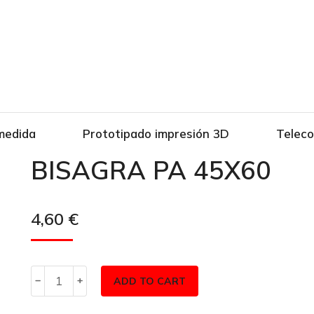
medida
Prototipado impresión 3D
Telec
BISAGRA PA 45X60
4,60
€
ADD TO CART