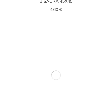
BISAGRA 45X45
4,60
€