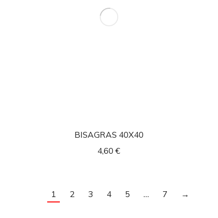
BISAGRAS 40X40
4,60
€
1
2
3
4
5
…
7
→